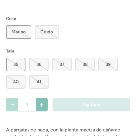
Color
Marino
Crudo
Talla
35
36
37
38
39
40
41
Cant.
Agotado
-
+
Alpargatas de napa, con la planta maciza de cáñamo