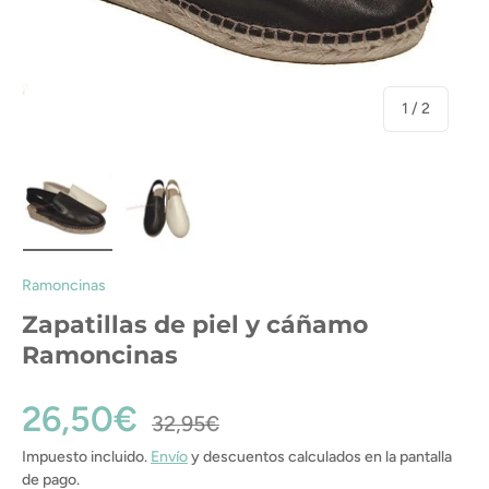
de
1
/
2
Cargar imagen 1 en la vista de galería
Cargar imagen 2 en la vista de galería
Ramoncinas
Zapatillas de piel y cáñamo
Ramoncinas
26,50€
32,95€
Impuesto incluido.
Envío
y descuentos calculados en la pantalla
de pago.