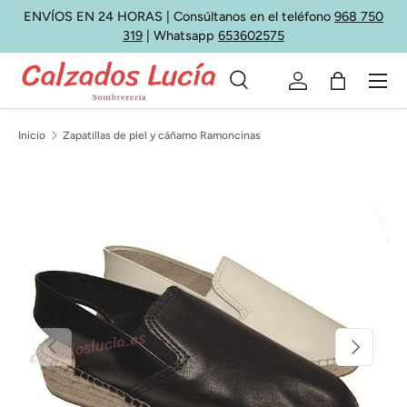
ENVÍOS EN 24 HORAS | Consúltanos en el teléfono
968 750
Ir al contenido
319
| Whatsapp
653602575
Menú
Buscar
Iniciar sesión
Bolsa
Buscar
Tipo de producto
Todos
Inicio
Zapatillas de piel y cáñamo Ramoncinas
Anterior
Siguiente