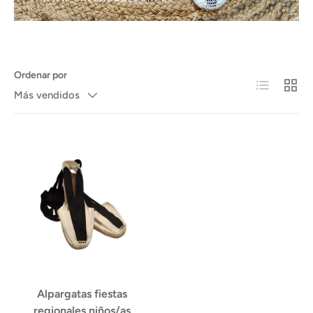
Ordenar por
Lista
Cuadr
Más vendidos
Alpargatas fiestas
regionales niños/as