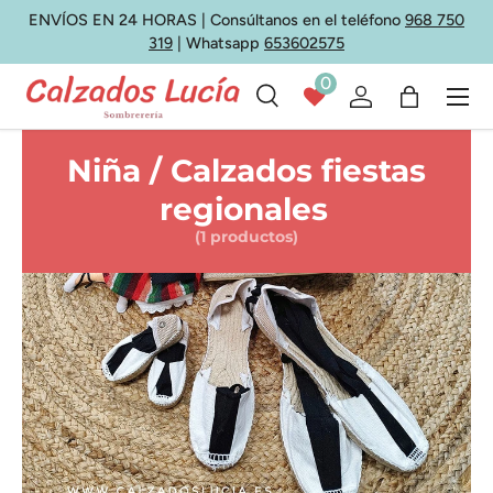
ENVÍOS EN 24 HORAS | Consúltanos en el teléfono
968 750
Ir al contenido
319
| Whatsapp
653602575
0
Menú
Buscar
Iniciar sesión
Bolsa
Buscar
Tipo de producto
Todos
Niña / Calzados fiestas
regionales
(1 productos)