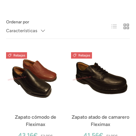
Ordenar por
Lista
Cuadr
Características
Rebajas
Rebajas
Zapato cómodo de
Zapato atado de camarero
Fleximax
Fleximax
43,16€
41,56€