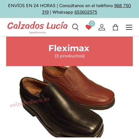
ENVÍOS EN 24 HORAS | Consúltanos en el teléfono
968 750
Ir al contenido
319
| Whatsapp
653602575
0
Menú
Buscar
Iniciar sesión
Bolsa
Buscar
Tipo de producto
Todos
Fleximax
(3 productos)