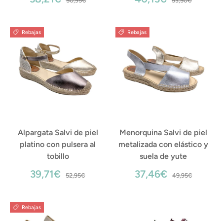
50,95€
53,50€
Rebajas
Rebajas
Alpargata Salvi de piel
Menorquina Salvi de piel
platino con pulsera al
metalizada con elástico y
tobillo
suela de yute
39,71€
37,46€
52,95€
49,95€
Rebajas