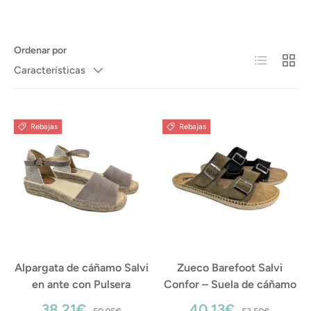
Ordenar por
Lista
Cuadr
Características
Rebajas
Rebajas
Alpargata de cáñamo Salvi
Zueco Barefoot Salvi
en ante con Pulsera
Confor – Suela de cáñamo
38,21€
40,13€