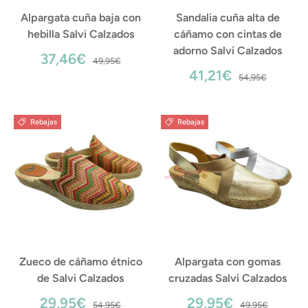
Alpargata cuña baja con
Sandalia cuña alta de
hebilla Salvi Calzados
cáñamo con cintas de
adorno Salvi Calzados
37,46€
49,95€
41,21€
54,95€
Rebajas
Rebajas
Zueco de cáñamo étnico
Alpargata con gomas
de Salvi Calzados
cruzadas Salvi Calzados
29,95€
29,95€
54,95€
49,95€