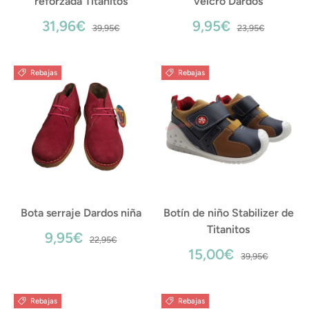
reforzada Titanitos
velcro Dardos
31,96€
9,95€
39,95€
23,95€
Rebajas
Rebajas
Bota serraje Dardos niña
Botín de niño Stabilizer de
Titanitos
9,95€
22,95€
15,00€
39,95€
Rebajas
Rebajas