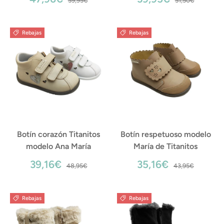
59,95€
51,50€
Rebajas
Rebajas
Botín corazón Titanitos
Botín respetuoso modelo
modelo Ana María
María de Titanitos
39,16€
35,16€
48,95€
43,95€
Rebajas
Rebajas