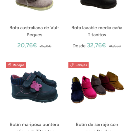
Bota australiana de Vul-
Bota lavable media caña
Peques
Titanitos
20,76€
32,76€
Desde
25,95€
40,95€
Rebajas
Rebajas
Botín mariposa puntera
Botín de serraje con