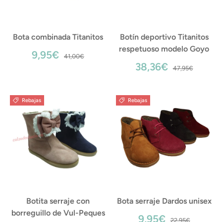
Bota combinada Titanitos
Botín deportivo Titanitos
respetuoso modelo Goyo
9,95€
41,00€
38,36€
47,95€
Rebajas
Rebajas
Botita serraje con
Bota serraje Dardos unisex
borreguillo de Vul-Peques
9,95€
22,95€