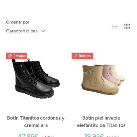
Ordenar por
Lista
Cuadr
Características
Rebajas
Rebajas
Botín Titanitos cordones y
Botín piel lavable
cremallera
elefantito de Titanitos
47,96€
39,95€