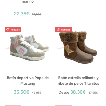
marino
22,36€
27,95€
Rebajas
Rebajas
Botín deportivo Pope de
Botín estrella brillante y
Mustang
ribete de pelos Titanitos
35,50€
38,36€
Desde
43,95€
47,95€