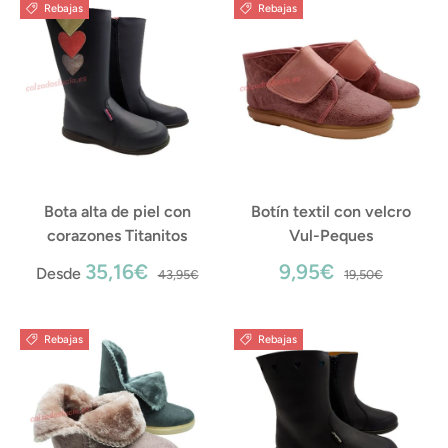
Rebajas
Rebajas
Bota alta de piel con
Botín textil con velcro
corazones Titanitos
Vul-Peques
35,16€
9,95€
Desde
43,95€
19,50€
Rebajas
Rebajas