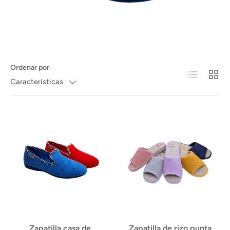
Ordenar por
Lista
Cuadr
Características
Zapatilla casa de
Zapatilla de rizo punta