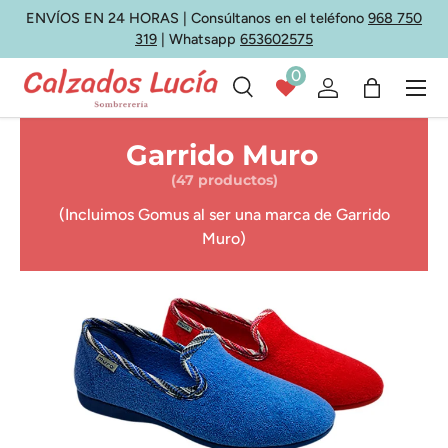
ENVÍOS EN 24 HORAS | Consúltanos en el teléfono
968 750
Ir al contenido
319
| Whatsapp
653602575
0
Menú
Buscar
Iniciar sesión
Bolsa
Buscar
Tipo de producto
Todos
Garrido Muro
(47 productos)
(Incluimos Gomus al ser una marca de Garrido
Muro)