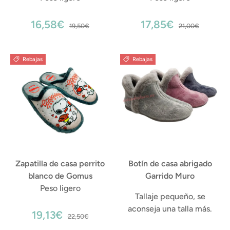
16,58€
17,85€
19,50€
21,00€
Rebajas
Rebajas
Zapatilla de casa perrito
Botín de casa abrigado
blanco de Gomus
Garrido Muro
Peso ligero
Tallaje pequeño, se
aconseja una talla más.
19,13€
22,50€