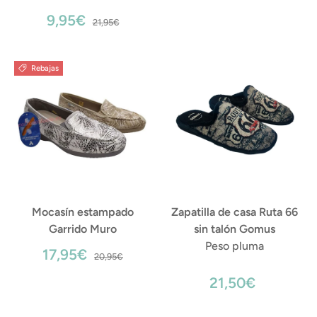
9,95€
21,95€
Rebajas
Mocasín estampado
Zapatilla de casa Ruta 66
Garrido Muro
sin talón Gomus
Peso pluma
17,95€
20,95€
21,50€