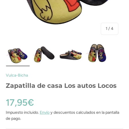
de
1
/
4
Cargar imagen 1 en la vista de galería
Cargar imagen 2 en la vista de galería
Cargar imagen 3 en la vista de gal
Cargar imagen 4 en la
Vulca-Bicha
Zapatilla de casa Los autos Locos
17,95€
Impuesto incluido.
Envío
y descuentos calculados en la pantalla
de pago.