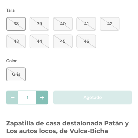
Talla
38
39
40
41
42
43
44
45
46
Color
Gris
Cant.
Agotado
-
+
Zapatilla de casa destalonada Patán y
Los autos locos, de Vulca-Bicha