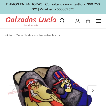
ENVÍOS EN 24 HORAS | Consúltanos en el teléfono
968 750
Ir al contenido
319
| Whatsapp
653602575
Menú
Buscar
Iniciar sesión
Bolsa
Buscar
Tipo de producto
Todos
Inicio
Zapatilla de casa Los autos Locos
Anterior
Siguiente