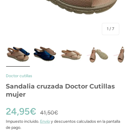
de
1
/
7
Cargar imagen 1 en la vista de galería
Cargar imagen 2 en la vista de galería
Cargar imagen 3 en la vista de gal
Cargar imagen 4 en la
Cargar i
Doctor cutillas
Sandalia cruzada Doctor Cutillas
mujer
24,95€
41,50€
Impuesto incluido.
Envío
y descuentos calculados en la pantalla
de pago.