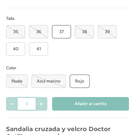
Talla
35
36
37
38
39
40
41
Color
Nude
Azul marino
Rojo
Cant.
Añadir al carrito
-
+
Sandalia cruzada y velcro Doctor