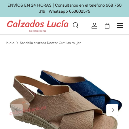
ENVÍOS EN 24 HORAS | Consúltanos en el teléfono
968 750
Ir al contenido
319
| Whatsapp
653602575
Menú
Buscar
Iniciar sesión
Bolsa
Buscar
Tipo de producto
Todos
Inicio
Sandalia cruzada Doctor Cutillas mujer
Anterior
Siguiente