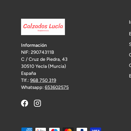
Información
NIF: 29074311B
C / Cruz de Piedra, 43
30510 Yecla (Murcia)
España
Tlf.:
968 750 319
Whatsapp:
653602575
Facebook
Instagram
Formas de pago aceptadas