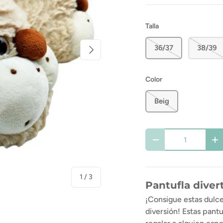
Talla
Siguiente
36/37
38/39
Color
Beig
Cant.
-
+
de
1
/
3
Pantufla diver
¡Consigue estas dulces
 de galería
diversión! Estas pantu