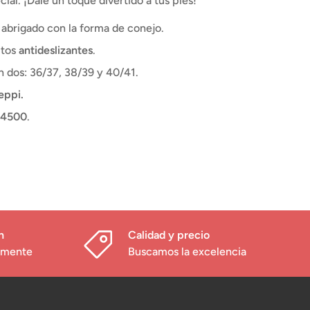
cial. ¡Dale un toque divertido a tus pies!
 abrigado con la forma de conejo.
itos
antideslizantes
.
en dos: 36/37, 38/39 y 40/41.
eppi.
94500
.
h
Calidad y precio
damente
Buscamos la excelencia