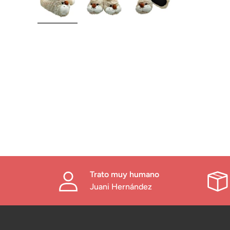
Trato muy humano
Juani Hernández