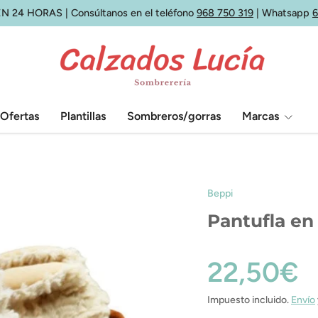
N 24 HORAS | Consúltanos en el teléfono
968 750 319
| Whatsapp
Ofertas
Plantillas
Sombreros/gorras
Marcas
Beppi
Pantufla en
22,50€
Impuesto incluido.
Envío