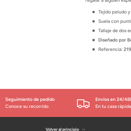
regalar a alguien espe
Tejido peludo y
Suela con punt
Tallaje de dos 
Diseñado por B
Referencia:
21
Seguimiento de pedido
Envíos en 24/48
Conoce su recorrido
En tu casa rápi
Volver al principio