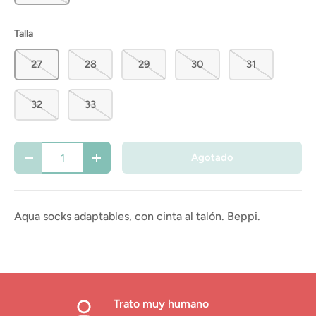
Talla
27
28
29
30
31
32
33
Cant.
Agotado
-
+
Aqua socks adaptables, con cinta al talón. Beppi.
Trato muy humano