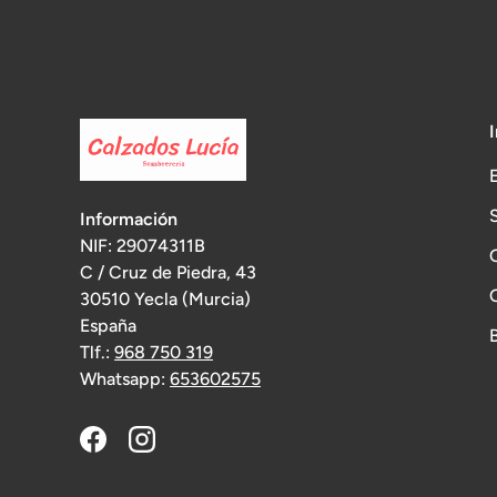
Información
NIF: 29074311B
C / Cruz de Piedra, 43
30510 Yecla (Murcia)
España
Tlf.:
968 750 319
Whatsapp:
653602575
Facebook
Instagram