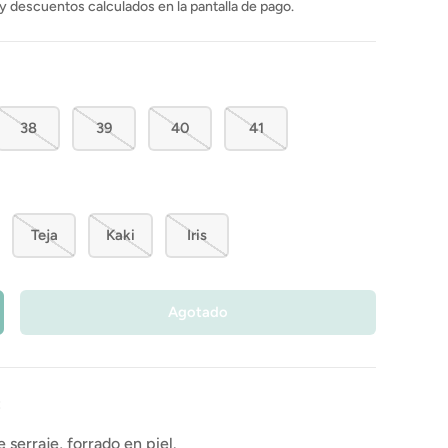
y descuentos calculados en la pantalla de pago.
38
39
40
41
Teja
Kaki
Iris
Agotado
:
e serraje, forrado en piel.