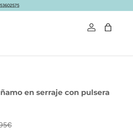
653602575
Iniciar sesión
Bolsa
ñamo en serraje con pulsera
,95€