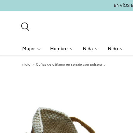
ENVÍOS E
Ir al contenido
Buscar
Mujer
Hombre
Niña
Niño
Inicio
Cuñas de cáñamo en serraje con pulsera Anvesa
La imagen 9 ya está disponible en la vista de galería