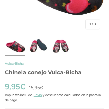
de
1
/
3
Cargar imagen 1 en la vista de galería
Cargar imagen 2 en la vista de galería
Cargar imagen 3 en la vista de gal
Vulca-Bicha
Chinela conejo Vulca-Bicha
9,95€
15,95€
Impuesto incluido.
Envío
y descuentos calculados en la pantalla
de pago.