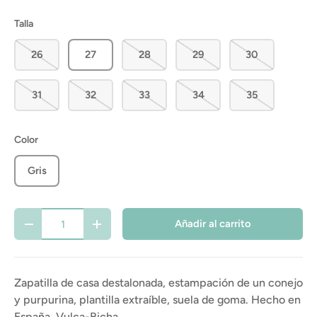
Talla
26
27
28
29
30
31
32
33
34
35
Color
Gris
Cant.
Añadir al carrito
-
+
Zapatilla de casa destalonada, estampación de un conejo
y purpurina, plantilla extraíble, suela de goma. Hecho en
España, Vulca-Bicha.