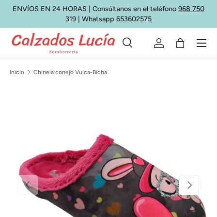
ENVÍOS EN 24 HORAS | Consúltanos en el teléfono
968 750
Ir al contenido
319
| Whatsapp
653602575
Menú
Buscar
Iniciar sesión
Bolsa
Buscar
Tipo de producto
Todos
Inicio
Chinela conejo Vulca-Bicha
Anterior
Siguiente