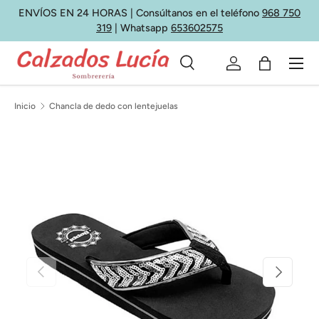
ENVÍOS EN 24 HORAS | Consúltanos en el teléfono
968 750
Ir al contenido
319
| Whatsapp
653602575
Menú
Buscar
Iniciar sesión
Bolsa
Buscar
Tipo de producto
Todos
Inicio
Chancla de dedo con lentejuelas
Anterior
Siguiente