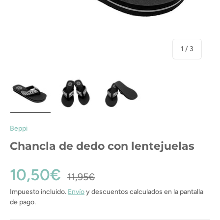
de
1
/
3
Cargar imagen 1 en la vista de galería
Cargar imagen 2 en la vista de galería
Cargar imagen 3 en la vista de gal
Beppi
Chancla de dedo con lentejuelas
10,50€
11,95€
Impuesto incluido.
Envío
y descuentos calculados en la pantalla
de pago.