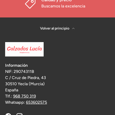
Buscamos la excelencia
Volver al principio
Información
NIF: 29074311B
C / Cruz de Piedra, 43
30510 Yecla (Murcia)
España
Tlf.:
968 750 319
Whatsapp:
653602575