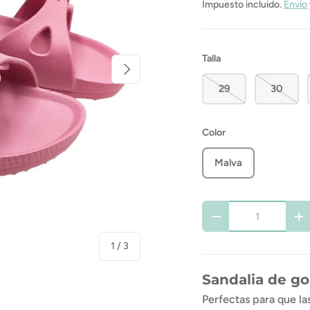
Impuesto incluido.
Envío
Talla
Siguiente
29
30
Color
Malva
Cant.
-
+
de
1
/
3
Sandalia de go
 de galería
Perfectas para que las