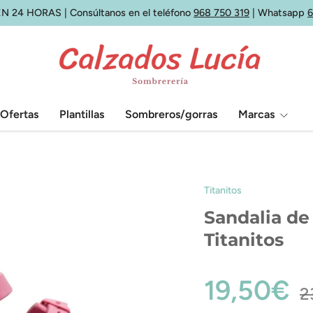
N 24 HORAS | Consúltanos en el teléfono
968 750 319
| Whatsapp
Ofertas
Plantillas
Sombreros/gorras
Marcas
Titanitos
Sandalia de
Titanitos
19,50€
2