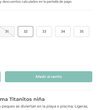
y descuentos calculados en la pantalla de pago.
31
32
33
34
35
Añadir al carrito
ma Titanitos niña
 peques se diviertan en la playa o piscina. Ligeras,