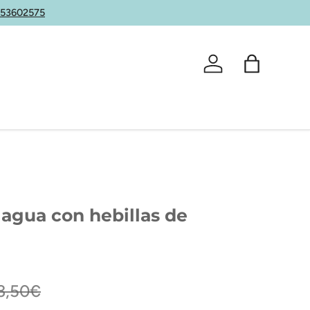
653602575
Iniciar sesión
Bolsa
 agua con hebillas de
3,50€