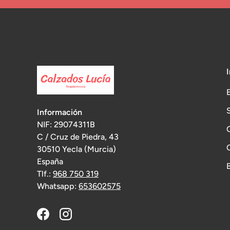
Información
NIF: 29074311B
C / Cruz de Piedra, 43
30510 Yecla (Murcia)
España
Tlf.:
968 750 319
Whatsapp:
653602575
Facebook
Instagram