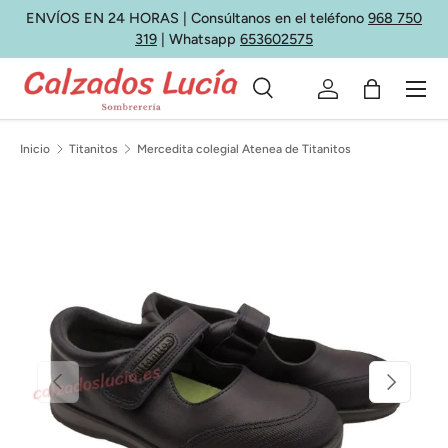
ENVÍOS EN 24 HORAS | Consúltanos en el teléfono
968 750
Ir al contenido
319
| Whatsapp
653602575
Menú
Buscar
Iniciar sesión
Bolsa
Buscar
Tipo de producto
Todos
Inicio
Titanitos
Mercedita colegial Atenea de Titanitos
Anterior
Siguiente