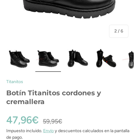
de
2
/
6
Cargar imagen 1 en la vista de galería
Cargar imagen 2 en la vista de galería
Cargar imagen 3 en la vista de gal
Cargar imagen 4 en la
Cargar i
Titanitos
Botín Titanitos cordones y
cremallera
47,96€
59,95€
Impuesto incluido.
Envío
y descuentos calculados en la pantalla
de pago.