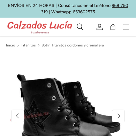
ENVÍOS EN 24 HORAS | Consúltanos en el teléfono
968 750
Ir al contenido
319
| Whatsapp
653602575
Menú
Buscar
Iniciar sesión
Bolsa
Buscar
Tipo de producto
Todos
Inicio
Titanitos
Botín Titanitos cordones y cremallera
La imagen 2 ya está disponible en la vista de galería
Anterior
Siguiente