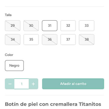
Talla
29
30
31
32
33
34
35
36
37
38
Color
Negro
Cant.
Añadir al carrito
-
+
Botín de piel con cremallera Titanitos