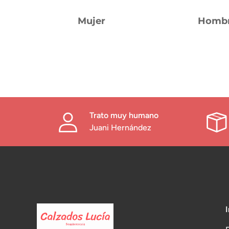
Mujer
Homb
Trato muy humano
Juani Hernández