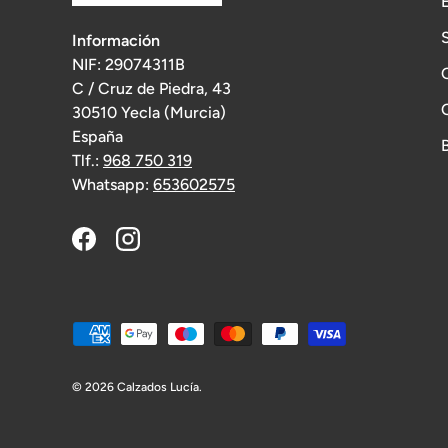
Información
NIF: 29074311B
C / Cruz de Piedra, 43
30510 Yecla (Murcia)
España
Tlf.:
968 750 319
Whatsapp:
653602575
Facebook
Instagram
Formas de pago aceptadas
© 2026
Calzados Lucía
.