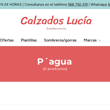
N 24 HORAS | Consúltanos en el teléfono
968 750 319
| Whatsapp
Ofertas
Plantillas
Sombreros/gorras
Marcas
P´agua
(0 productos)