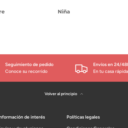
re
Niña
Seguimiento de pedido
Envíos en 24/48
Conoce su recorrido
En tu casa rápi
Volver al principio
Información de interés
Políticas legales